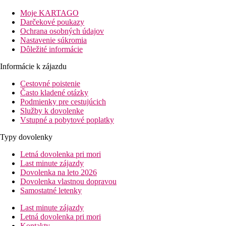
Vybavenie
Moje KARTAGO
Vstupná hala s recepciou, reštaurácia, bazén (lehátka a slnečníky
Darčekové poukazy
zadarmo), bar pri bazéne, parkovisko.
Ochrana osobných údajov
Nastavenie súkromia
Izby
Dôležité informácie
Dvojlôžková izba:
kúpeľňa/WC (sušič vlasov), klimatizácia (za
poplatok), TV/sat., wifi (zdarma), trezor (za poplatok),
Informácie k zájazdu
minichladnička, balkón alebo terasa, cca 22 m².
Cestovné poistenie
Pláž
Často kladené otázky
Piesočná, priamo pri hoteli (cez miestnu komunikáciu), lehátka a
Podmienky pre cestujúcich
slnečníky zdarma v rámci konzumácie v plážovom bare.
Služby k dovolenke
Vstupné a pobytové poplatky
Stravovanie
Raňajky
Typy dovolenky
raňajky formou bufetu
Letná dovolenka pri mori
Polpenzia
Last minute zájazdy
raňajky formou bufetu
Dovolenka na leto 2026
večera servírovaná
Dovolenka vlastnou dopravou
Internet
Samostatné letenky
Zadarmo:
v lobby a na izbe.
Last minute zájazdy
Web
Letná dovolenka pri mori
Welcome to Hotel Samaras & Limenaria Beach, ktorý sa
Kontakty