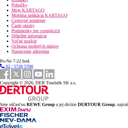
Pobočky
Moje KARTAGO
Mobilná aplikácia KARTAGO
Cestovné poistenie
Časté otázky
Podmienky pre cestujúcich
Dôležité informácie
Voľné pozície
Ochrana osobných údajov
Nastavenie súkromia
Po-Ne 7-22 hod.
02 / 5720 5700
Copyright © 2026, DER Touristik SK a.s.
Sme súčasťou
REWE Group
a jej divízie
DERTOUR Group
, najvä