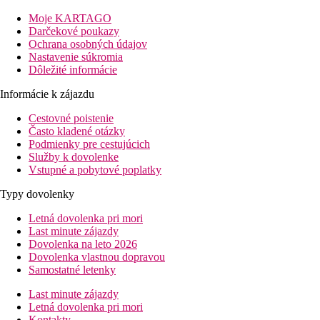
0 m
Moje KARTAGO
Centrum mesta
Darčekové poukazy
Ochrana osobných údajov
50 m
Nastavenie súkromia
Vzdialenosť k pláži
Dôležité informácie
0 m
Informácie k zájazdu
Nákupy
Cestovné poistenie
6 km
Často kladené otázky
Vzdialenosť od najbližšieho letiska
Podmienky pre cestujúcich
Služby k dovolenke
Pláž
Vstupné a pobytové poplatky
Typy dovolenky
Ležadla na pláži za poplatok
Slnečníky na pláži za poplatok
Letná dovolenka pri mori
Plážová dovolenka
Last minute zájazdy
Dovolenka na leto 2026
Fotogaléria
Dovolenka vlastnou dopravou
Samostatné letenky
Last minute zájazdy
Letná dovolenka pri mori
Kontakty