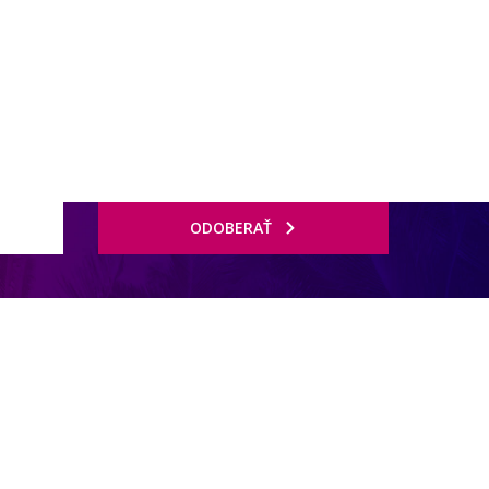
ODOBERAŤ
darmo), chladnička (zadarmo), Wi-Fi na izbách (zadarmo), varná
.