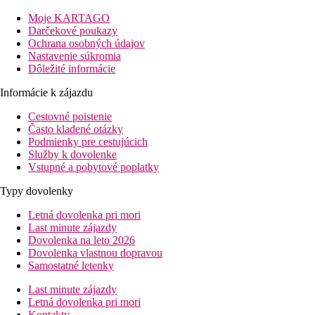
Vzdialenosť
Moje KARTAGO
pláže: 900 m
Darčekové poukazy
letisko: 5 km Santorini
Ochrana osobných údajov
centrá: 1.5 km, 12 km
Nastavenie súkromia
nákupných možností: 900 m
Dôležité informácie
Popis izby
Informácie k zájazdu
Štúdio
Cestovné poistenie
Často kladené otázky
klimatizácia (zadarmo)
Podmienky pre cestujúcich
káblová TV
Služby k dovolenke
kúpeľňa/WC (po rekonštrukcii), sušič vlasov
Vstupné a pobytové poplatky
trezor (zadarmo)
Wi-Fi (zdarma)
Typy dovolenky
kuchynka so základným vybavením a varičom
chladnička (zadarmo)
Letná dovolenka pri mori
balkón alebo terasa
Last minute zájazdy
Štúdiá sú situované na prízemí
Dovolenka na leto 2026
je možné ubytovať až 3 osoby
Dovolenka vlastnou dopravou
Ostatné typy izieb
Samostatné letenky
Last minute zájazdy
Superior izby
Letná dovolenka pri mori
Kontakty