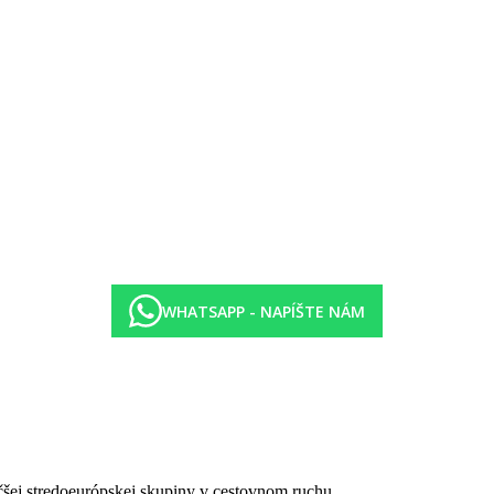
zby nie sú vybavené varičom
WHATSAPP - NAPÍŠTE NÁM
m vulkanickým pieskom
čšej stredoeurópskej skupiny v cestovnom ruchu.