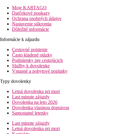
Izby
Moje KARTAGO
Dvojlôžková izba, Deluxe
: kúpeľňa/WC (sušič vlasov), klimatiz
Darčekové poukazy
Ostatné typy izieb
(pokiaľ nie je uvedené inak, majú izby vyšš
Ochrana osobných údajov
Dvojlôžková izba, Deluxe, Výhľad mora:
izba orientov
Nastavenie súkromia
Dvojposteľová izba, Deluxe, Cozy:
v menej priaznivej p
Dôležité informácie
Pláž
Informácie k zájazdu
Kamienková pláž, lehátka a slnečníky za poplatok.
Cestovné poistenie
Stravovanie
Často kladené otázky
Raňajky
Podmienky pre cestujúcich
formou bufetu
Služby k dovolenke
Polpenzia
Vstupné a pobytové poplatky
Raňajky formou bufetu
servírovaná večera - šalát alebo polievka (podľa aktuálne
Typy dovolenky
Športová ponuka
Letná dovolenka pri mori
n/a
Last minute zájazdy
Dovolenka na leto 2026
Zábava
Dovolenka vlastnou dopravou
n/a
Samostatné letenky
Deti
Last minute zájazdy
n/a
Letná dovolenka pri mori
Kontakty