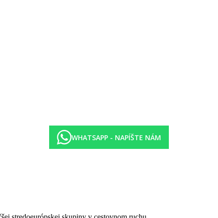
WHATSAPP - NAPÍŠTE NÁM
tegórie hotela. Taxa nie je zahrnutá v cene zájazdu a musí byť uhraden
ienických či protiepidemických opatrení v danej destinácii.
čšej stredoeurópskej skupiny v cestovnom ruchu.