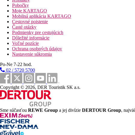
Oficiálna kategória
Pobočky
4 hviezdičky
Moje KARTAGO
Mobilná aplikácia KARTAGO
Poznámka
Cestovné poistenie
Časté otázky
V Grécku je povinnosť hradiť klimatickú taxu v závislosti od ka
Podmienky pre cestujúcich
služieb a aktivít môže byť ovplyvnená zavedením prípadných hyg
Dôležité informácie
Voľné pozície
Vzdialenosti
Ochrana osobných údajov
Nastavenie súkromia
30 m
Po-Ne 7-22 hod.
Vzdialenosť k pláži
02 / 5720 5700
28 km
Vzdialenosť od najbližšieho letiska
Copyright © 2026, DER Touristik SK a.s.
300 m
Turistické centrum
0 m
Sme súčasťou
REWE Group
a jej divízie
DERTOUR Group
, najvä
Reštaurácia
50 m
Nákupy