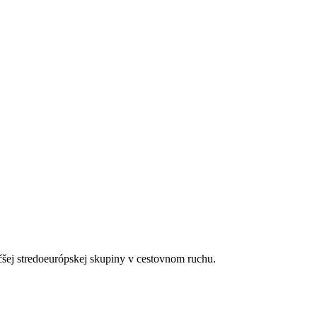
tegórie hotela. Taxa nie je zahrnutá v cene zájazdu a musí byť uhraden
ienických či protiepidemických opatrení v danej destinácii.
čšej stredoeurópskej skupiny v cestovnom ruchu.