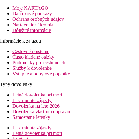
47 izieb s výhľadom na more alebo do krajiny, vstupná hala s rec
Moje KARTAGO
Izby
Darčekové poukazy
Dvojlôžková izba:
kúpeľňa/WC (sušič vlasov), TV/sat., telefón, 
Ochrana osobných údajov
Nastavenie súkromia
Pláž
Dôležité informácie
Kamienková pláž priamo pred hotelom (odporúčame obuv do vody)
Informácie k zájazdu
Stravovanie
Raňajky
Cestovné poistenie
formou bufetu
Často kladené otázky
Polpenzia
Podmienky pre cestujúcich
raňajky formou bufetu, večere servírované (večeru možn
Služby k dovolenke
Vstupné a pobytové poplatky
Zábava
Možnosť vyžitia v centre letoviska, nákupné a zábavné možnosti 
Typy dovolenky
Deti
Letná dovolenka pri mori
Detský bazén, detská postieľka zdarma (na vyžiadanie)
Last minute zájazdy
Dovolenka na leto 2026
Internet
Dovolenka vlastnou dopravou
Zadarmo
: wifi v areáli hotela a na izbách.
Samostatné letenky
Web
Last minute zájazdy
https://kokkaribeach.com/
Letná dovolenka pri mori
Kontakty