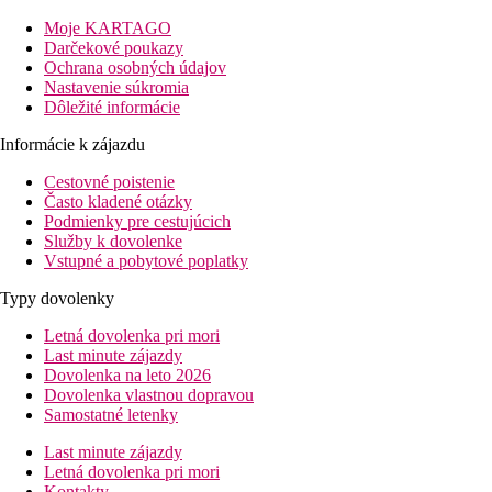
km.
Moje KARTAGO
Zariadenie hotela
Darčekové poukazy
Ochrana osobných údajov
Vstupná hala s recepciou, reštaurácia a bar pri bazéne aj na
Nastavenie súkromia
pláži. V záhrade bazén a menší detský bazén, slnečníky a
Dôležité informácie
plážové osušky zadarmo.
Informácie k zájazdu
Vybavenie izby
Dvojlôžková izba:
kúpeľňa/WC (sušič vlasov), TV/sat.,
Cestovné poistenie
klimatizácia, minichladnička, rýchlovarná kanvica, trezor,
Často kladené otázky
balkón alebo terasa.
Podmienky pre cestujúcich
Rodinná izba:
1 priestrannejšia miestnosť, iba opiticky
Služby k dovolenke
rozdelená na 2 časti.
Vstupné a pobytové poplatky
Popis pláže
Typy dovolenky
piesočnato-kamienková pláž Paralia Lardos priamo pri
Letná dovolenka pri mori
hoteli
Last minute zájazdy
ležadlá a slnečníky za poplatok
Dovolenka na leto 2026
Možnosti stravovania
Dovolenka vlastnou dopravou
Samostatné letenky
Raňajky
Last minute zájazdy
raňajky formou bufetu
Letná dovolenka pri mori
Kontakty