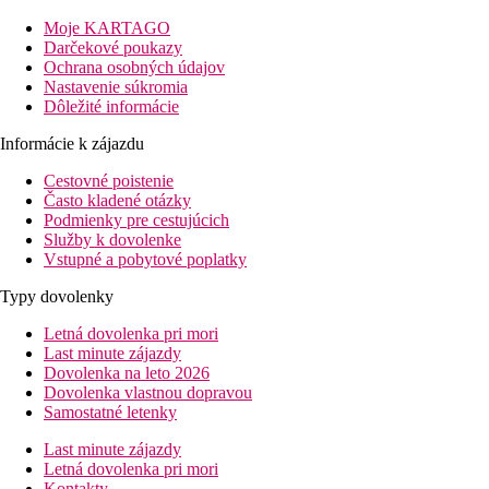
piesočnato-kamienková pláž je vzdialená približne 400 m od
Moje KARTAGO
hotela. Aquapark vo Faliraki je od hotela vzdialený 15 km.
Darčekové poukazy
Letisko Rhodos sa nachádza 35 km od hotela.
Ochrana osobných údajov
Vzdialenosť
Nastavenie súkromia
pláže: 400 m
Dôležité informácie
letisko: 25 km Rhodos
Informácie k zájazdu
centrá: 0.5 km (Kolymbia)
nákupných možností: 500 m
Cestovné poistenie
Často kladené otázky
Izby
Podmienky pre cestujúcich
Dvojlôžková izba
Služby k dovolenke
Vstupné a pobytové poplatky
kúpeľňa, WC (sušič vlasov)
klimatizácia
Typy dovolenky
TV/sat.
Letná dovolenka pri mori
trezor
Last minute zájazdy
minichladnička
Dovolenka na leto 2026
wifi (zadarmo)
Dovolenka vlastnou dopravou
balkón alebo terasa
Samostatné letenky
Ostatné typy izieb
(pokiaľ nie je uvedené inak, majú izby
Last minute zájazdy
vyššie uvedené vybavenie)
Letná dovolenka pri mori
Trojlôžková izba:
priestrannejšia (navyše 3. postele)
Kontakty