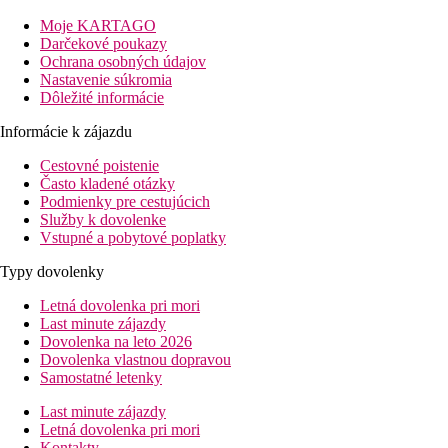
z najkrajších pláží ostrova - Milos, cca 450m. Hlavné mesto
Lefkády cca 12 km od hotela.
Moje KARTAGO
Darčekové poukazy
Popis hotelu
Ochrana osobných údajov
Nastavenie súkromia
Vstupná hala s recepciou, bar, reštaurácia. Vonku bazén, terasa
Dôležité informácie
na slnenie, lehátka a slnečníky zadarmo.
Informácie k zájazdu
Popis izby
Cestovné poistenie
Dvojlôžková izba
: kúpeľňa/WC (sprcha), klimatizácia
Často kladené otázky
(zdarma), minichladnička, TV, trezor (zdarma), balkón alebo
Podmienky pre cestujúcich
terasa.
Služby k dovolenke
Vstupné a pobytové poplatky
Informácie o hoteli
Typy dovolenky
Nočný život a nakupovanie v Agios Nikitas.
Letná dovolenka pri mori
Stravovanie
Last minute zájazdy
Polpenzia
Dovolenka na leto 2026
Raňajky a večere formou bufetu
Dovolenka vlastnou dopravou
Samostatné letenky
Popis pláže
Last minute zájazdy
Piesočná pláž s okruhliakmi cca 500 m, lehátka a slnečníky za
Letná dovolenka pri mori
poplatok.
Kontakty