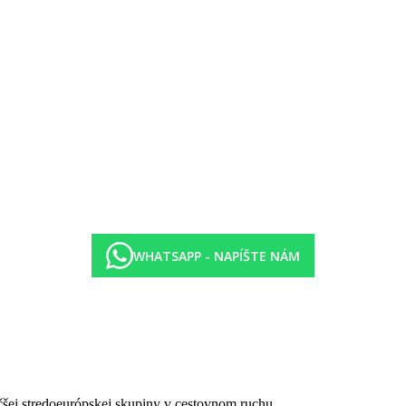
amo cez ulicu – nepísanou podmienkou je aspoň malá konzumácia v mie
WHATSAPP - NAPÍŠTE NÁM
górie hotela. Taxa nie je zahrnutá v cene zájazdu a musí byť uhradená 
h či protiepidemických opatrení v danej destinácii.
čšej stredoeurópskej skupiny v cestovnom ruchu.