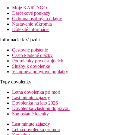
70 km
Moje KARTAGO
Vzdialenosť od najbližšieho letiska
Darčekové poukazy
Ochrana osobných údajov
0 m
Nastavenie súkromia
Nákupy
Dôležité informácie
0 m
Informácie k zájazdu
Vzdialenosť k pláži
Cestovné poistenie
Pláž
Často kladené otázky
Podmienky pre cestujúcich
Služby k dovolenke
Ležadlá a slnečníky pri bazéne zadarmo
Vstupné a pobytové poplatky
Hotel priamo pri pláži
Plážová dovolenka
Typy dovolenky
bazény
Letná dovolenka pri mori
Last minute zájazdy
Dovolenka na leto 2026
Ležadlá a slnečníky pri bazéne zadarmo
Dovolenka vlastnou dopravou
Detský bazén
Samostatné letenky
Bar pri bazéne
Last minute zájazdy
Fotogaléria
Letná dovolenka pri mori
Kontakty