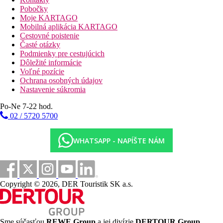
Pobočky
Moje KARTAGO
Mobilná aplikácia KARTAGO
Cestovné poistenie
Časté otázky
Podmienky pre cestujúcich
Dôležité informácie
Voľné pozície
Ochrana osobných údajov
Nastavenie súkromia
Po-Ne 7-22 hod.
02 / 5720 5700
WHATSAPP - NAPÍŠTE NÁM
Copyright © 2026, DER Touristik SK a.s.
Sme súčasťou
REWE Group
a jej divízie
DERTOUR Group
,