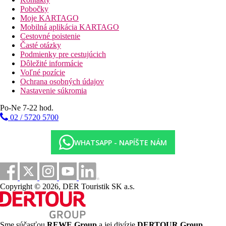
formou rozkladacej pohovky, veľkosť cca 23m2
Pobočky
Trojlôžková izba, Výhľad mora:
prístelka formou
Moje KARTAGO
rozkladacej pohovky, veľkosť cca 23m2
Mobilná aplikácia KARTAGO
Štvorlôžková izba, Výhľad do krajiny:
prístelky
Cestovné poistenie
formou pevných postelí, veľkosť cca 23m2
Časté otázky
Rodinná izba, Výhľad do krajiny:
jedna miestnosť,
Podmienky pre cestujúcich
prístelky formou pevných postelí, veľkosť cca 23m2
Dôležité informácie
Rodinný Suita, Open plan, Výhľad do krajiny:
spálňa
Voľné pozície
a obývacia izba (iba opticky oddelené), Nespresso
Ochrana osobných údajov
kávovar, šatňa, veľkosť cca 46m2
Nastavenie súkromia
Po-Ne 7-22 hod.
02 / 5720 5700
Informácie o hoteli
WHATSAPP - NAPÍŠTE NÁM
Animačné a zábavné programy, nočný klub.
Stravovanie
All Inclusive:
Copyright © 2026, DER Touristik SK a.s.
Raňajky, obed a večera formou bufetu
Neskoré raňajky (10.00–12.00 hod.)
Možnosť večere v ázijskej reštaurácii „Mura“ (nutná
Sme súčasťou
REWE Group
a jej divízie
DERTOUR Group
,