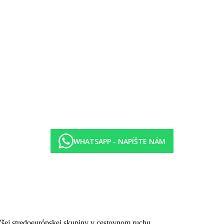
00–23.00 hod.)
ná rezervácia)
ark Stella Water Park 10.00-18.00 (v hotelovom rezorte).
y na pláži.
ub, detské ihrisko.
WHATSAPP - NAPÍŠTE NÁM
yp Rodinná izba, Open Plan).
oplatok)
čšej stredoeurópskej skupiny v cestovnom ruchu.