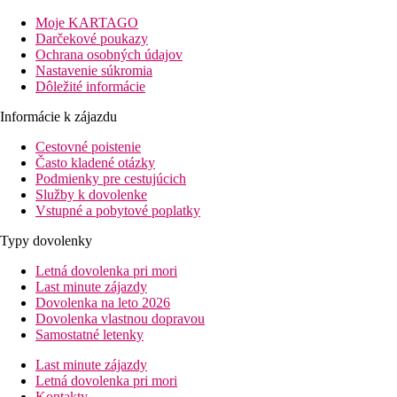
Vzdialenosť
Moje KARTAGO
pláže: 350 m cez miestnu komunikáciu
Darčekové poukazy
letisko: 100 km Heraklion / 48 km Chania
Ochrana osobných údajov
centrá: 20 km Rethymno, 40 km Chania
Nastavenie súkromia
nákupných možností: 50 m
Dôležité informácie
Popis izby
Informácie k zájazdu
Dvojlôžková izba
Cestovné poistenie
Často kladené otázky
individuálne ovládaná klimatizácia
Podmienky pre cestujúcich
TV
Služby k dovolenke
minichladnička
Vstupné a pobytové poplatky
kuchynka
kúpeľňa/WC (sušič vlasov na vyžiadanie)
Typy dovolenky
trezor (za poplatok)
balkón alebo terasa
Letná dovolenka pri mori
detská postieľka na vyžiadanie (zadarmo)
Last minute zájazdy
Dovolenka na leto 2026
Informácie o hoteli
Dovolenka vlastnou dopravou
vstupná hala s recepciou
Samostatné letenky
reštaurácia
bar
Last minute zájazdy
pripojenie k internetu
Letná dovolenka pri mori
bazén s oddelenou časťou pre deti (lehátka a slnečníky z
Kontakty