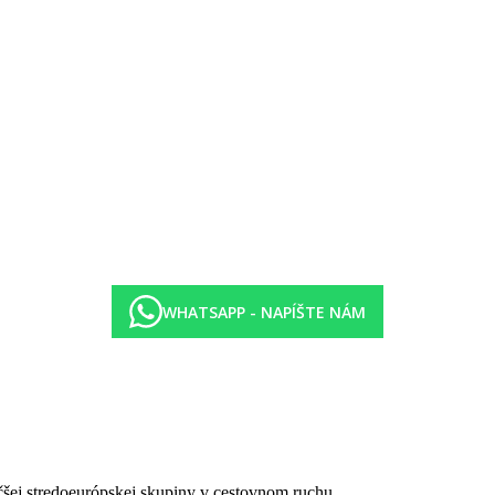
ciou
WHATSAPP - NAPÍŠTE NÁM
čšej stredoeurópskej skupiny v cestovnom ruchu.