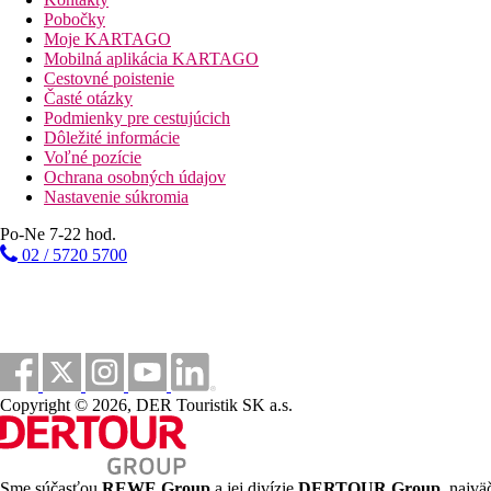
ULTRA All Inclusive:
Pobočky
Moje KARTAGO
Hlavná reštaurácia "Symposio": skoré raňajky 4.00-7.00, 
Mobilná aplikácia KARTAGO
nápoje, džús, káva, čaj, pri obede a večere nealkoholické n
Cestovné poistenie
Stredomorská a la carte reštaurácia "Candia": večera 18.3
Časté otázky
Ázijská a´la carte reštaurácia "Royal Palm": večera 18.30
Podmienky pre cestujúcich
Juhoamerická a la carte reštaurácia "Pacifico": brunch 9.
Dôležité informácie
Reštaurácia na pláži (ryby a morské plody): obed 12.30-17
Voľné pozície
Talianska a´la carte reštaurácia "Allegro": obed 12.30-17.
Ochrana osobných údajov
Street food reštaurácia Pita & Burger "Albatros": 12.00-18
Nastavenie súkromia
Creperia "Alegria": 10.00-22.00, palacinky, vafle, zákusk
Hlavný bar "Minos": 9.00-02.00 nealkoholické nápoje, pivo
Po-Ne 7-22 hod.
Bar pri bazéne "Delfinia": 9.00-24.00 nealkoholické nápoj
02 / 5720 5700
Bar pri bazéne "Kalypso": 10.00-18.00 nealkoholické nápoj
Bar pri pláži: 10.00-18.00 nealkoholické nápoje, pivo, ví
Upozornenie:
Pri večeri je vyžadované formálne oblečenie. Vyšš
Športová ponuka
Zadarmo
: stolný tenis, minigolf, plážový volejbal, fitness.
Za poplatok:
tenis (cca 15 EUR/1 hodina, vybavenie za poplatok)
parasailing, katamarán), 18 jamkové golfové ihrisko cca 7
Copyright © 2026, DER Touristik SK a.s.
Zábava
Zábavné večerné programy, večery so živou hudbou.
Sme súčasťou
REWE Group
a jej divízie
DERTOUR Group
, najvä