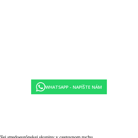
ie).
WHATSAPP - NAPÍŠTE NÁM
górie hotela. Taxa nie je zahrnutá v cene zájazdu a musí byť uhradená 
h či protiepidemických opatrení v danej destinácii.
čšej stredoeurópskej skupiny v cestovnom ruchu.