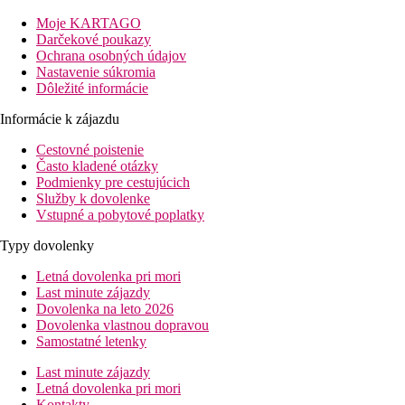
Vzdialenosť
Moje KARTAGO
pláže: 250 m
Darčekové poukazy
letisko: 25 km Heraklion, 127 km Chania
Ochrana osobných údajov
centrá: 0 km v centre
Nastavenie súkromia
nákupných možností: 0 mv okolí hotela
Dôležité informácie
Popis izby
Informácie k zájazdu
Dvojlôžková izba
Cestovné poistenie
Často kladené otázky
individuálne ovládaná klimatizácia
Podmienky pre cestujúcich
kúpeľňa/WC (sušič vlasov)
Služby k dovolenke
telefón
Vstupné a pobytové poplatky
TV so satelitným príjmom
chladnička
Typy dovolenky
trezor (za poplatok)
balkón alebo terasa
Letná dovolenka pri mori
detská postieľka na vyžiadanie (zadarmo)
Last minute zájazdy
Dovolenka na leto 2026
Ostatné typy izieb
(pokiaľ nie je uvedené inak, majú izby vyšš
Dovolenka vlastnou dopravou
Samostatné letenky
Dvojposteľová izba, Výhľad mora:
výhľad na more
Rodinná izba:
dve oddelené spálne
Last minute zájazdy
Letná dovolenka pri mori
Informácie o hoteli
Kontakty