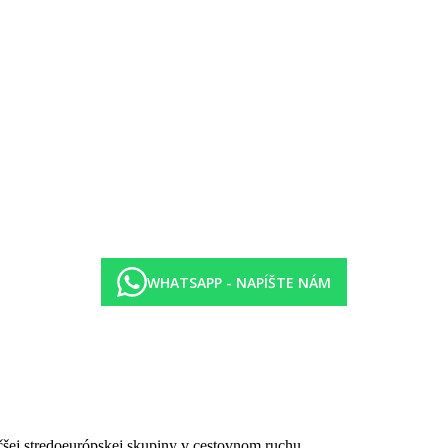
WHATSAPP - NAPÍŠTE NÁM
15–14.30 obed formou bufetu, 18.45–21.30 večera formou bufetu. Pri ra
čšej stredoeurópskej skupiny v cestovnom ruchu.