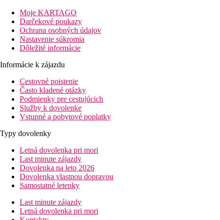
Vzdialenosť
Moje KARTAGO
pláž:
200 m
Darčekové poukazy
letisko:
15 km
Ochrana osobných údajov
centrum:
1 km
Nastavenie súkromia
Dôležité informácie
Popis izby
Dvojlôžková izba
Informácie k zájazdu
Cestovné poistenie
kúpeľňa, WC (sušič vlasov)
Často kladené otázky
klimatizácia
Podmienky pre cestujúcich
minichladnička
Služby k dovolenke
trezor (za poplatok)
Vstupné a pobytové poplatky
TV/sat.
balkón alebo terasa
Typy dovolenky
Popis hotela
Letná dovolenka pri mori
120 izieb
Last minute zájazdy
vstupná hala s recepciou
Dovolenka na leto 2026
reštaurácia
Dovolenka vlastnou dopravou
2 bary
Samostatné letenky
vonkajší bazén s oddelenou detskou časťou
terasa na slnenie (lehátka a slnečníky zadarmo)
Last minute zájazdy
detské ihrisko
Letná dovolenka pri mori
detská postieľka (zadarmo)
Kontakty