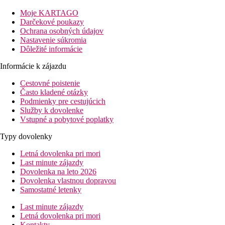
47 izieb, vstupná hala s recepciou, reštaurácia, taverna, bar,
spoločenská miestnosť s TV. Vonku bazén, detský bazén, terasa
Moje KARTAGO
na slnenie, lehátka a slnečníky zadarmo.
Darčekové poukazy
Ochrana osobných údajov
Izby
Nastavenie súkromia
Dvojlôžková izba:
kúpeľňa, WC, sušič vlasov, klimatizácia (za
Dôležité informácie
poplatok), telefón, trezor (za poplatok), TV/sat., chladnička,
balkón alebo terasa.
Informácie k zájazdu
Dvojposteľová izba, Výhľad na more
: výhľad na more
Cestovné poistenie
Zábava
Často kladené otázky
1x týždenne grécky večer.
Podmienky pre cestujúcich
Služby k dovolenke
Stravovanie
Vstupné a pobytové poplatky
Raňajky
Typy dovolenky
formou bufetu
Letná dovolenka pri mori
Pláž
Last minute zájazdy
Piesočná pláž cca 50 m. Lehátka a slnečníky za poplatok.
Dovolenka na leto 2026
Dovolenka vlastnou dopravou
Športová ponuka
Samostatné letenky
Zadarmo:
stolný tenis, plážový volejbal.
Za poplatok:
vodné športy na pláži.
Last minute zájazdy
Letná dovolenka pri mori
Deti
Kontakty