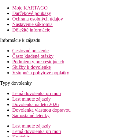
pláže: 350m
nákupy/centrum: 0m
Moje KARTAGO
letisko: 21 km
Darčekové poukazy
Ochrana osobných údajov
Popis izby
Nastavenie súkromia
Dvojlôžková izba
Dôležité informácie
kúpeľňa/WC (sušič vlasov)
TV/sat.
Informácie k zájazdu
klimatizácia
Cestovné poistenie
set na prípravu kávy a čaju
Často kladené otázky
telefón
Podmienky pre cestujúcich
minichladnička
Služby k dovolenke
trezor (za poplatok)
Vstupné a pobytové poplatky
wifi
balkón alebo terasa
Typy dovolenky
Ostatné typy izieb
(pokiaľ nie je uvedené inak, majú izby vyšš
Letná dovolenka pri mori
Rodinná izba:
priestrannejšia, až pre 4 osoby.
Last minute zájazdy
Dovolenka na leto 2026
Popis hotela
Dovolenka vlastnou dopravou
62 renovovaných izieb
Samostatné letenky
recepcia a lobby
tv miestnosť
Last minute zájazdy
reštaurácia
Letná dovolenka pri mori
vonkajší bazén
Kontakty