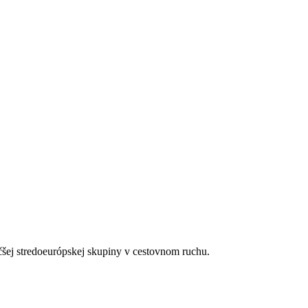
s (cca 100m od pláže)
 hotelovom bare
i)
čšej stredoeurópskej skupiny v cestovnom ruchu.