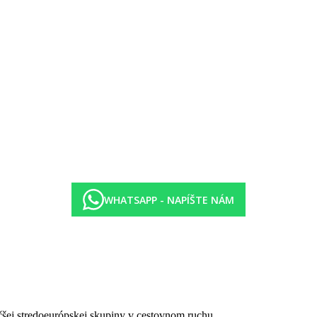
sočná pláž Issos Beach vzdialená 1,5 km
WHATSAPP - NAPÍŠTE NÁM
čšej stredoeurópskej skupiny v cestovnom ruchu.