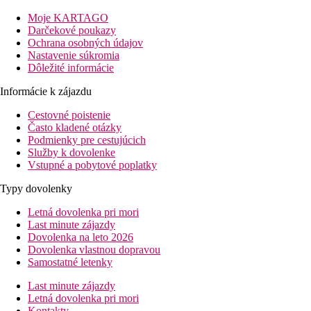
Vybavenie
Moje KARTAGO
bazén so slnečnou terasou s lehátkami a slnečníkmi (zdarma),
Darčekové poukazy
priestory na servírovanie raňajkami, záhrada, parkovisko
Ochrana osobných údajov
Nastavenie súkromia
Izby
Dôležité informácie
Štúdiá:
kúpeľňa/WC, sušič vlasov, klimatizácia (za poplatok), satelitná
Informácie k zájazdu
TV, vybavená kuchynka s dvojplatničkovým varičom,
Cestovné poistenie
chladnička, Wi-Fi (zdarma), trezor (zdarma), detská postieľka
Často kladené otázky
(zdarma)
Podmienky pre cestujúcich
Služby k dovolenke
Ostatné typy izieb
(pokiaľ nie je uvedené inak, majú izby
Vstupné a pobytové poplatky
vyššie uvedené vybavenie)
Typy dovolenky
Mezonet:
oddelená spálňa na vyvýšenom poschodí
Letná dovolenka pri mori
Pláž
Last minute zájazdy
krásna piesočnato-kamienková pláž, vzdialená 300m s lehátkami
Dovolenka na leto 2026
a slnečníkmi (za poplatok)
Dovolenka vlastnou dopravou
Samostatné letenky
Stravovanie
Bez stravovania
Last minute zájazdy
Letná dovolenka pri mori
Raňajky
Kontakty