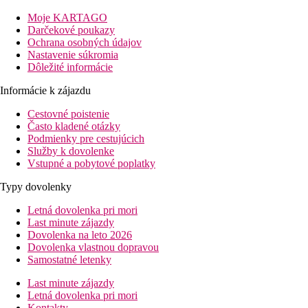
Hotelová recepcia so zmenárňou, jedáleň s barom, menšia záhrada
plno a povolí to majiteľ_nutno vždy vopred vykomunikovať na m
Moje KARTAGO
Darčekové poukazy
Popis izby
Ochrana osobných údajov
Dvojlôžková izba:
kúpeľňa/WC (sušič vlasov), individuálna klima
Nastavenie súkromia
Dôležité informácie
Stravovanie
Raňajky
Informácie k zájazdu
raňajky formou bufetu
Polpenzia
Cestovné poistenie
možnosť dokúpenia večerí formou výberu z menu
Často kladené otázky
Podmienky pre cestujúcich
Popis pláže
Služby k dovolenke
Dlhá piesočnato-kamienková pláž cca 40 m od hotela. Lehátka a 
Vstupné a pobytové poplatky
Popis izby
Typy dovolenky
VISA, EC/MC, Maestro
Letná dovolenka pri mori
Web
Last minute zájazdy
http://www.kalypso-poros.gr/
Dovolenka na leto 2026
Dovolenka vlastnou dopravou
Internet
Samostatné letenky
Zadarmo:
WiFi pripojenie k internetu v hlavných priestor
Last minute zájazdy
Oficiálna kategória
Letná dovolenka pri mori
2 hviezdičky
Kontakty