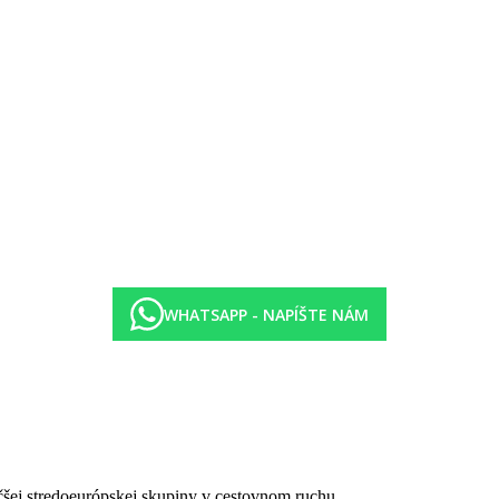
górie hotela. Taxa nie je zahrnutá v cene zájazdu a musí byť uhradená 
h či protiepidemických opatrení v danej destinácii.
WHATSAPP - NAPÍŠTE NÁM
čšej stredoeurópskej skupiny v cestovnom ruchu.