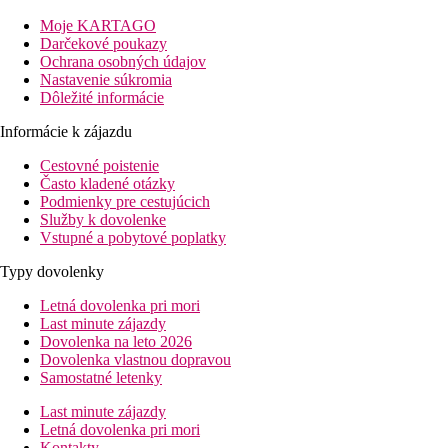
a hlavného mesta Argostoli cca 14 km.
Moje KARTAGO
Vzdialenosť
Darčekové poukazy
pláže: 500 m
Ochrana osobných údajov
letisko: 14 km Kefalónia
Nastavenie súkromia
centrá: 0.2 km
Dôležité informácie
nákupných možností: 100 m
Informácie k zájazdu
Popis izby
Cestovné poistenie
Štúdio
Často kladené otázky
Podmienky pre cestujúcich
klimatizácia
Služby k dovolenke
kúpeľňa/WC (sušič vlasov)
Vstupné a pobytové poplatky
Wi-Fi (zdarma)
základne vybavená malá kuchyňa
Typy dovolenky
rýchlovarná kanvica
chladnička
Letná dovolenka pri mori
satelitná TV
Last minute zájazdy
balkón alebo terasa
Dovolenka na leto 2026
Dovolenka vlastnou dopravou
Informácie o hoteli
Samostatné letenky
recepcia
spoločenská miestnosť s TV, reštaurácia
Last minute zájazdy
záhrada
Letná dovolenka pri mori
Wi-Fi (zdarma)
Kontakty