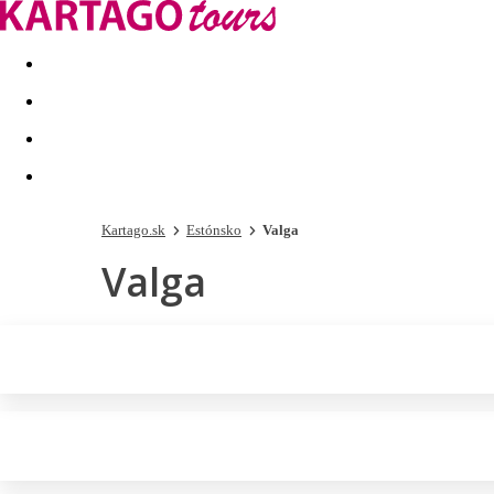
Last minute
Dovolenkové kluby
First minute - Leto 2026
Kartago.sk
Estónsko
Valga
Valga