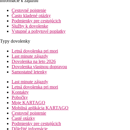
Informácie k zájazdu
Cestovné poistenie
Často kladené otázky
Podmienky pre cestujúcich
Služby k dovolenke
Vstupné a pobytové poplatky
Typy dovolenky
Letná dovolenka pri mori
Last minute zájazdy
Dovolenka na leto 2026
Dovolenka vlastnou dopravou
Samostatné letenky
Last minute zájazdy
Letná dovolenka pri mori
Kontakty
Pobočky
Moje KARTAGO
Mobilná aplikácia KARTAGO
Cestovné poistenie
Časté otázky
Podmienky pre cestujúcich
Dôležité informácie