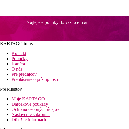
Najlepšie ponuky do vášho e-mailu
KARTAGO tours
Kontakt
Pobočky
Kariéra
O nás
Pre predajcov
Prehlásenie o prístupnosti
Pre klientov
Moje KARTAGO
Darčekové poukazy
Ochrana osobných údajov
Nastavenie súkromia
Dôležité informácie