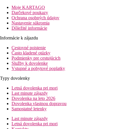
spríjemnia pobyt, pri ktorom načerpáte nové sily a zážitky.
Príjemnú atmosféru hotela dopĺňa milý a ochotný personál.
Moje KARTAGO
Ideálne miesto pre nezabudnuteľnú rodinnú dovolenku. Hotel
Darčekové poukazy
prešiel rekonštrukciou.
Ochrana osobných údajov
Nastavenie súkromia
Vzdialenosť
Dôležité informácie
pláže: 0 mu pláže
letisko: 25 km
Informácie k zájazdu
centrá: 8 km
Cestovné poistenie
nákupných možností: 8200 m
Často kladené otázky
Informácie o hoteli
Podmienky pre cestujúcich
lobby s recepciou
Služby k dovolenke
Wi-Fi zadarmo
Vstupné a pobytové poplatky
7 reštaurácií (bufetová, beach snack na pláži, talianska,
Typy dovolenky
mexická, ázijská, brazílska a dominikánska)
9 barov (lobby bar, 2 bary pri bazéne, bar na pláži, ďalšie
Letná dovolenka pri mori
4 bary)
Last minute zájazdy
3 bazény
Dovolenka na leto 2026
diskotéka
Dovolenka vlastnou dopravou
obchody
Samostatné letenky
detský klub
teens klub
Last minute zájazdy
detské ihrisko
Letná dovolenka pri mori
Kontakty