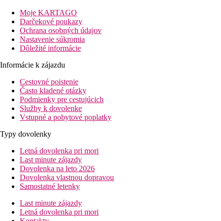
hájom, ktorý prináša odpočinok aj ochranu pred silným
karibským slnkom.
Moje KARTAGO
Darčekové poukazy
Vzdialenosť
Ochrana osobných údajov
pláže: 0 mu pláže
Nastavenie súkromia
letisko Punta Cana (PUJ): 28 km
Dôležité informácie
letisko La Romana (LRM): 92 km
centrá: 13 km
Informácie k zájazdu
nákupných možností: 0 mv mieste
Cestovné poistenie
Popis izby
Často kladené otázky
Podmienky pre cestujúcich
Dvojlôžková izba štandard
Služby k dovolenke
Vstupné a pobytové poplatky
klimatizácia
kúpeľňa/WC (sušič vlasov)
Typy dovolenky
2 postele veľkosti queen (125 x 200 cm) alebo 1 posteľ
veľkosti king (200 x 200 cm)
Letná dovolenka pri mori
telefón
Last minute zájazdy
TV/sat.
Dovolenka na leto 2026
Wi-Fi (zdarma)
Dovolenka vlastnou dopravou
trezor (zadarmo)
Samostatné letenky
minibar
Last minute zájazdy
dávkovač nápojov
Letná dovolenka pri mori
set na prípravu čaju a kávy
Kontakty