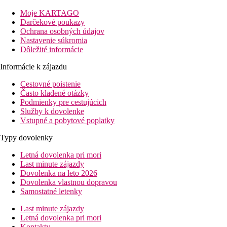
vytvára ideálne podmienky na strávenie medových týždňov
alebo romantickej dovolenky vo dvojici.
Moje KARTAGO
Darčekové poukazy
Vzdialenosť
Ochrana osobných údajov
pláže: 0 mu pláže
Nastavenie súkromia
letisko Punta Cana (PUJ): 30 km
Dôležité informácie
letisko La Romana (LRM): 87 km
centrá: 13 km
Informácie k zájazdu
nákupných možností: 0 mv mieste
Cestovné poistenie
Popis izby
Často kladené otázky
Podmienky pre cestujúcich
Suite deluxe
Služby k dovolenke
Vstupné a pobytové poplatky
klimatizácia
stropný ventilátor
Typy dovolenky
telefón
TV so satelitným príjmom
Letná dovolenka pri mori
minibar (voda, nealkoholické nápoje a pivo - denne
Last minute zájazdy
doplňovaný zadarmo)
Dovolenka na leto 2026
kávovar
Dovolenka vlastnou dopravou
kúpeľňa, sušič vlasov, WC
Samostatné letenky
trezor (zadarmo)
Last minute zájazdy
balkón alebo terasa
Letná dovolenka pri mori
Kontakty