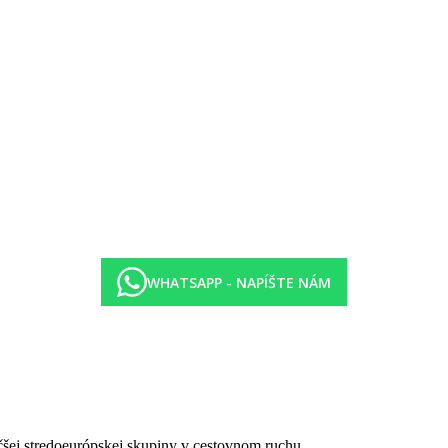
 fitness, aerobik, volejbal, vodný aerobik, lekcie jogy
 tanca
WHATSAPP - NAPÍŠTE NÁM
cedúry, masáže na pláži.
čšej stredoeurópskej skupiny v cestovnom ruchu.