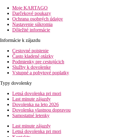
Principe Grand Turquesa (celkom 15 reštaurácií, 13 barov, 6
bazénov). Pre ľahšie premiestňovanie medzi hotelmi sú klientom
Moje KARTAGO
k dispozícii vláčiky, ktoré majú niekoľko zastávok po celom
Darčekové poukazy
rozľahlom areáli.
Ochrana osobných údajov
Nastavenie súkromia
Vzdialenosť
Dôležité informácie
pláže: 0 mu pláže
letisko: 30 km Punta Cana
Informácie k zájazdu
letisko: 92 km La Romana
Cestovné poistenie
Popis izby
Často kladené otázky
Podmienky pre cestujúcich
Junior suite:
Služby k dovolenke
Vstupné a pobytové poplatky
klimatizácia
stropný ventilátor
Typy dovolenky
telefón
TV so satelitným príjmom
Letná dovolenka pri mori
minibar
Last minute zájazdy
kávovar
Dovolenka na leto 2026
kúpeľňa, sušič vlasov a WC
Dovolenka vlastnou dopravou
trezor
Samostatné letenky
balkón alebo terasa
Last minute zájazdy
Ostatné typy izieb
(pokiaľ nie je uvedené inak, majú izby
Letná dovolenka pri mori
vyššie uvedené vybavenie)
Kontakty