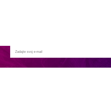
Pobočky
Časté otázky
Destinácie
Služby
ieskom