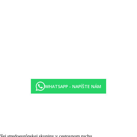
 popoludňajšie dezerty a likéry v lounge
WHATSAPP - NAPÍŠTE NÁM
izované vodné športy (windsurfing, katamarán, kajaky, vybavenie na šnor
rčenie, golf.
7 rokov).
čšej stredoeurópskej skupiny v cestovnom ruchu.