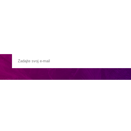
Pobočky
Časté otázky
Destinácie
Služby
ieskom