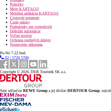
Wi-Fi na recepcii (zadarmo)
Pobočky
Moje KARTAGO
Popis pláže
Mobilná aplikácia KARTAGO
piesočnatá s kamienkami
Cestovné poistenie
lehátka a slnečníky zadarmo
Časté otázky
osušky za poplatok
Podmienky pre cestujúcich
Dôležité informácie
Športové aktivity za príplatok
Voľné pozície
sauna
Ochrana osobných údajov
masáže
Nastavenie súkromia
biliard
Po-Ne 7-22 hod.
Stravovanie
02 / 5720 5700
Raňajky: formou bufetu
Vzdialenosti
Copyright © 2026, DER Touristik SK a.s.
3 km
Centrum mesta
Sme súčasťou
REWE Group
a jej divízie
DERTOUR Group
, najvä
45 km
Vzdialenosť od najbližšieho letiska
450 m