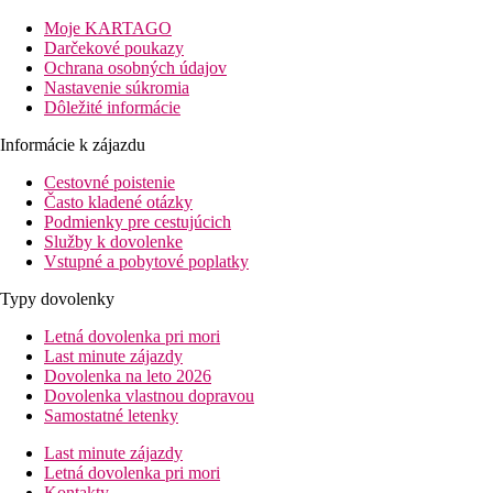
Vzdialenosť
pláže: 0 mu pláže
Moje KARTAGO
letisko: 45 km Ercan,85 km Larnaka
Darčekové poukazy
centrá: 3 km
Ochrana osobných údajov
nákupných možností: 450 m
Nastavenie súkromia
Dôležité informácie
Popis izby
Informácie k zájazdu
Štandardná izba
Cestovné poistenie
centrálna klimatizácia
Často kladené otázky
telefón
Podmienky pre cestujúcich
TV
Služby k dovolenke
minibar (za poplatok)
Vstupné a pobytové poplatky
trezor (za poplatok)
vlastné sociálne zariadenie (kúpeľňa, sušič vlasov, WC)
Typy dovolenky
balkón alebo terasa
Letná dovolenka pri mori
Informácie o hoteli
Last minute zájazdy
recepcia
Dovolenka na leto 2026
reštaurácia
Dovolenka vlastnou dopravou
reštaurácia s obsluhou
Samostatné letenky
lobby bar
bar pri bazéne
Last minute zájazdy
bazén (lehátka a slnečníky zadarmo)
Letná dovolenka pri mori
detský bazén
Kontakty