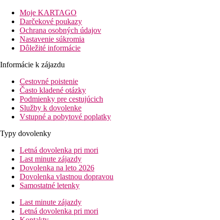
blízko centra mesta.
Moje KARTAGO
Vzdialenosť
Darčekové poukazy
pláže: na pláži
Ochrana osobných údajov
letisko: 90 km
Nastavenie súkromia
centrá: 1 km
Dôležité informácie
nákupných možností: 1 km
Informácie k zájazdu
Popis izby
Cestovné poistenie
Dvojlôžková izba Superior (cca 37 m2)
Často kladené otázky
klimatizácia
Podmienky pre cestujúcich
TV
Služby k dovolenke
telefón
Vstupné a pobytové poplatky
Wi-Fi (zdarma)
trezor (zadarmo)
Typy dovolenky
vlastné sociálne zariadenie (kúpeľňa, sušič vlasov, WC)
minibar
Letná dovolenka pri mori
set na prípravu kávy
Last minute zájazdy
francúzsky balkón
Dovolenka na leto 2026
Dovolenka vlastnou dopravou
Popis hotela
Samostatné letenky
vstupná hala s recepciou
hlavná reštaurácia
Last minute zájazdy
vonkajší bazén
Letná dovolenka pri mori
detský bazén
Kontakty