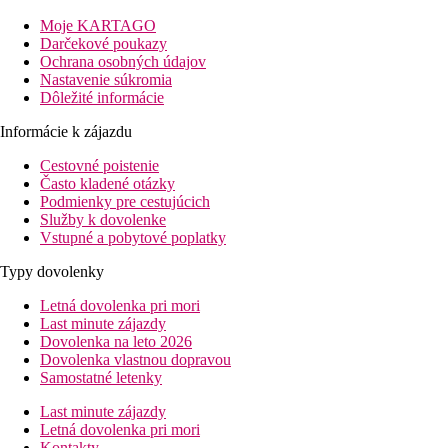
nájdete mnoho obchodov, reštaurácií, barov a taverien.
Moje KARTAGO
Vzdialenosť
Darčekové poukazy
pláž: 150 m
Ochrana osobných údajov
nákupné možnosti: 0 m
Nastavenie súkromia
letisko: 60 km
Dôležité informácie
Popis izby
Informácie k zájazdu
Dvojlôžková izba, superior:
Cestovné poistenie
kúpeľňa, WC (sušič vlasov)
Často kladené otázky
klimatizácia
Podmienky pre cestujúcich
trezor (za poplatok)
Služby k dovolenke
TV/sat.
Vstupné a pobytové poplatky
telefón
set na prípravu kávy a čaju
Typy dovolenky
fľaša vody a kôš ovocia po prílete
balkón alebo terasa.
Letná dovolenka pri mori
Ostatné typy izieb (pokiaľ nie je uvedené inak, majú izby vyššie
Last minute zájazdy
uvedené vybavenie)
Dovolenka na leto 2026
Junior suite:
priestrannejšie.
Dovolenka vlastnou dopravou
Suite
: oddelená spálňa.
Samostatné letenky
Popis hotela
Last minute zájazdy
hlavná budova a niekoľko vedľajších budov
Letná dovolenka pri mori
vstupná hala s recepciou
Kontakty