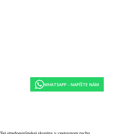
 m
WHATSAPP - NAPÍŠTE NÁM
 a čaj medzi 10:00 a 24:00, miestne alkoholické a nealkoholické nápoje 
čšej stredoeurópskej skupiny v cestovnom ruchu.