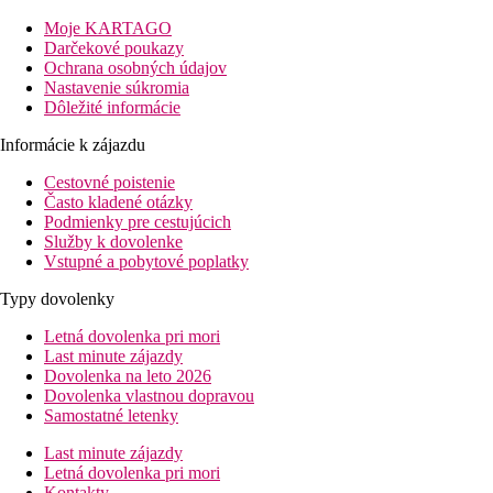
vzdialenosť od pláže: cca 300 m
vzdialenosť od letiska: cca 42 km (Larnaka)
Moje KARTAGO
vzdialenosť od centra: priamo (Protaras)
Darčekové poukazy
vzdialenosť od nákupných možností: v blízkosti
Ochrana osobných údajov
Nastavenie súkromia
Vybavenie izby
Dôležité informácie
Izby
Informácie k zájazdu
klimatizácia
Cestovné poistenie
telefón, satelitná televízia
Často kladené otázky
Bezplatné Wi-Fi
Podmienky pre cestujúcich
bezpečné
Služby k dovolenke
minibar
Vstupné a pobytové poplatky
príslušenstvo na prípravu čaju a kávy vrátane kanvice
kúpeľňa (vaňa alebo sprchovací kút, fén, WC)
Typy dovolenky
balkón
Letná dovolenka pri mori
Izby za príplatok
Last minute zájazdy
jednolôžkové izby
Dovolenka na leto 2026
izby s bočným výhľadom na more
Dovolenka vlastnou dopravou
Vybavenie hotela
Samostatné letenky
vstupná hala s recepciou
Last minute zájazdy
bufetová reštaurácia
Letná dovolenka pri mori
bar
Kontakty