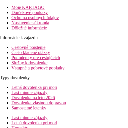
Vybavenie izby
Moje KARTAGO
Popis hotela bude čoskoro pripravený.
Darčekové poukazy
Ochrana osobných údajov
Vybavenie hotela
Nastavenie súkromia
Popis hotela bude čoskoro pripravený.
Dôležité informácie
Pri mori
Informácie k zájazdu
Popis hotela bude čoskoro pripravený.
Cestovné poistenie
Šport a zábava zadarmo
Často kladené otázky
Popis hotela bude čoskoro pripravený.
Podmienky pre cestujúcich
Služby k dovolenke
Šport a zábava za poplatok
Vstupné a pobytové poplatky
Popis hotela bude čoskoro pripravený.
Typy dovolenky
Dodávka
Popis hotela bude čoskoro pripravený.
Letná dovolenka pri mori
Last minute zájazdy
Klasifikácia ubytovania
Dovolenka na leto 2026
Popis hotela bude čoskoro pripravený.
Dovolenka vlastnou dopravou
Samostatné letenky
Vzdialenosti
Last minute zájazdy
Letná dovolenka pri mori
60 km
Kontakty