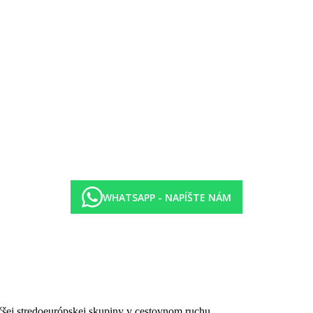
WHATSAPP - NAPÍŠTE NÁM
čšej stredoeurópskej skupiny v cestovnom ruchu.