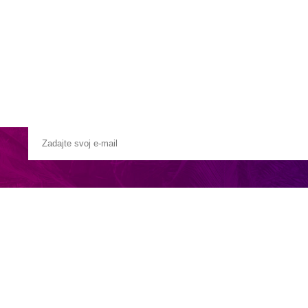
Pobočky
Časté otázky
Destinácie
Služby