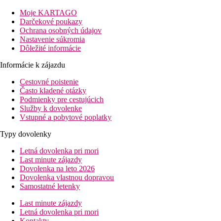
1,5 km po ceste (15 minút chôdze). Reštaurácie, bary,
Moje KARTAGO
supermarkety, obchody a kaviarne sa nachádzajú v blízkosti a sú
Darčekové poukazy
dostupné pešo. V okolí sa tiež nachádza množstvo veľmi
Ochrana osobných údajov
zaujímavých atrakcií, ktoré stoja za návštevu.
Nastavenie súkromia
Vzdialenosť
Dôležité informácie
letisko: 60 km
Informácie k zájazdu
pláž: 0 m
centrum: 1500 m
Cestovné poistenie
Často kladené otázky
Popis izby
Podmienky pre cestujúcich
Dvojlôžková izba
Služby k dovolenke
Vstupné a pobytové poplatky
kúpeľňa/WC (sušič vlasov)
klimatizácia
Typy dovolenky
telefón
TV/sat.
Letná dovolenka pri mori
rádio
Last minute zájazdy
termoska s pitnou vodou
Dovolenka na leto 2026
minibar za poplatok
Dovolenka vlastnou dopravou
chladnička
Samostatné letenky
trezor
balkón
Last minute zájazdy
pri obsadenosti 2 dospelí a 2 deti – palanda
Letná dovolenka pri mori
veľkosť izby 21 m2
Kontakty