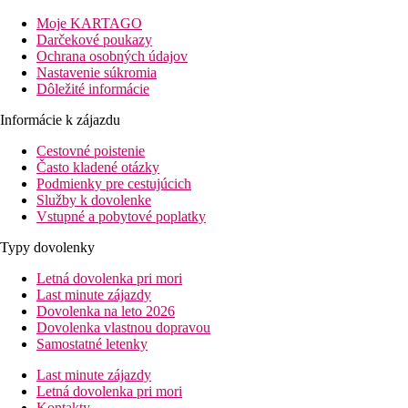
Vybavenie
Moje KARTAGO
Vstupná hala s recepciou, výťah, hlavná reštaurácia na
Darčekové poukazy
podávanie raňajok a večere, 3 a la carte reštaurácia, lobby bar,
Ochrana osobných údajov
konferenčná miestnosť, minimarket, kozmetický salón. Vonku 2
Nastavenie súkromia
bazény (z toho jeden len pre dospelých), bazén pre deti, terasa
Dôležité informácie
na slnenie, lehátka, slnečníky a osušky zdarma, bar pri bazéne.
Informácie k zájazdu
Izby
Dvojlôžková izba:
kúpeľňa, WC (sušič vlasov, župany,
Cestovné poistenie
papuče), TV/sat., telefón, minibar, trezor, set na prípravu kávy a
Často kladené otázky
čaju, balkón alebo terasa, 21m2.
Podmienky pre cestujúcich
Dvojposteľová izba, Výhľad strana k moru:
výhľad
Služby k dovolenke
strana k moru.
Vstupné a pobytové poplatky
Dvojposteľová izba, Výhľad na more:
výhľad na more.
Dvojlôžková izba, Deluxe, Výhľad na more:
Typy dovolenky
priestrannejšie, výhľad na more, väčší balkón, pohovka,
Letná dovolenka pri mori
23-27 m2.
Last minute zájazdy
Trojlôžková izba, Výhľad strana k moru:
výhľad
Dovolenka na leto 2026
strana k moru, priestrannejšie, pohovka, 27m2.
Dovolenka vlastnou dopravou
Trojlôžková izba, Výhľad na more:
výhľad na more,
Samostatné letenky
priestrannejšie, pohovka, 27m2.
Last minute zájazdy
Pláž
Letná dovolenka pri mori
Priamo pri jednej z najznámejších pláží Protarasu Fig Tree Bay,
Kontakty