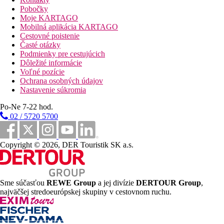
lehátka A slnečníky za poplatok, osušky zdarma.
Pobočky
Moje KARTAGO
Stravovanie
Mobilná aplikácia KARTAGO
Cestovné poistenie
Raňajky formou bufetu, večere Dine around - formou výberu z
Časté otázky
3 chodového menu v niektorých z 5 à la carte reštaurácií (nutná
Podmienky pre cestujúcich
rezervácia).
Dôležité informácie
Voľné pozície
Športová ponuka
Ochrana osobných údajov
Nastavenie súkromia
Za poplatok:
paddle tenis, stolný tenis, bedminton, volejbal,
vodné športy na pláži, potápačské centrum na pláži.
Po-Ne 7-22 hod.
Zadarmo:
fitness.
02 / 5720 5700
Zábava
Copyright © 2026, DER Touristik SK a.s.
Denné a večerné animačné programy, 1× týždenne cyperský
večer.
Deti
Sme súčasťou
REWE Group
a jej divízie
DERTOUR Group
,
Detský bazén, miniklub, detské ihrisko, detská postieľka
najväčšej stredoeurópskej skupiny v cestovnom ruchu.
zadarmo.
Wellness