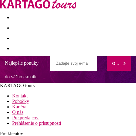
Last minute
Dovolenkové kluby
First minute - Leto 2026
Najlepšie ponuky
ODOBERAŤ
Capo Bay
do vášho e-mailu
Niekoľko bezbariérových izieb
Kombinácia kúpania a zábavy
KARTAGO tours
Na jednej z najvyhľadávanejších pláží Cypru – Fig Tree Bay
Moderné wellness
Kontakt
Služby na vysokej úrovni
Pobočky
Kariéra
Poloha
O nás
Pre predajcov
V centre turistického letoviska Protaras, priamo pri piesočnatej
Prehlásenie o prístupnosti
pláži. V okolí mnoho obchodov, reštaurácií, barov a zábavy.
Pre klientov