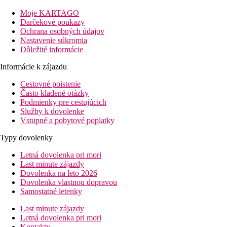
Vzdialenosť od hotela
Moje KARTAGO
vzdialenosť od pláže: cca 200 m
Darčekové poukazy
vzdialenosť od letiska: cca 65 km (Larnaka)
Ochrana osobných údajov
vzdialenosť od centra: cca 2 km (Protaras)
Nastavenie súkromia
vzdialenosť od nákupných možností: cca 500 m
Dôležité informácie
Vybavenie izby
Informácie k zájazdu
Izby
Cestovné poistenie
klimatizácia
Často kladené otázky
malá chladnička
Podmienky pre cestujúcich
telefón, satelitná televízia
Služby k dovolenke
kávovar/čajník
Vstupné a pobytové poplatky
bezpečné
kúpeľňa (sprchovací kút, sušič vlasov, župan a papuče,
Typy dovolenky
WC)
balkón
Letná dovolenka pri mori
Izby za príplatok
Last minute zájazdy
Superior izby - priestrannejšie
Dovolenka na leto 2026
Superior izby - priestrannejšie, s výhľadom na more
Dovolenka vlastnou dopravou
rodinné izby - spálňa oddelená posuvnými dverami,
Samostatné letenky
výhľad na more
Last minute zájazdy
Vybavenie hotela
Letná dovolenka pri mori
vstupná hala s recepciou
Kontakty