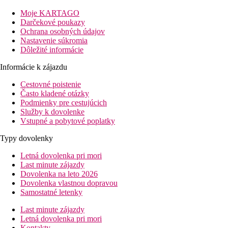
zadarmo.
Moje KARTAGO
Vybavenie izby
Darčekové poukazy
Dvojlôžková izba:
kúpeľňa, WC, sušič vlasov, klimatizácia
Ochrana osobných údajov
Dvojlôžková izba, Výhľad na more:
výhľad na more.
Nastavenie súkromia
Dôležité informácie
Popis pláže
Piesočnatá pláž priamo pri hoteli. Ležadlá a slnečníky za poplato
Informácie k zájazdu
Možnosti stravovania
Cestovné poistenie
Polpenzia
Často kladené otázky
raňajky a večere formou bufetu
Podmienky pre cestujúcich
All inclusive
Služby k dovolenke
raňajky, obedy a večere formou bufetu
Vstupné a pobytové poplatky
snack (10.30-11.30 a 15.00-18.00)
neobmedzené množstvo vybraných alkoholických a nealko
Typy dovolenky
Športová ponuka
Letná dovolenka pri mori
Za poplatok:
vodné športy na pláži, sauna, biliard
Last minute zájazdy
Zadarmo:
fitnes
Dovolenka na leto 2026
Dovolenka vlastnou dopravou
Zábava
Samostatné letenky
Možnosti zábavy v centre Limassolu, občas večer so živou hudb
Last minute zájazdy
Deti
Letná dovolenka pri mori
Detský bazén
Kontakty