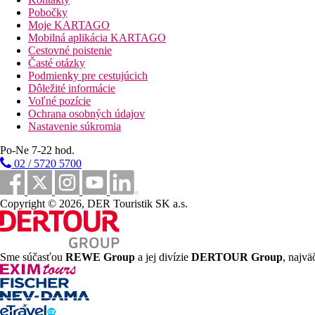
Pobočky
Wellness
Moje KARTAGO
Za poplatok:
rôzne druhy masáží, sauna.
Mobilná aplikácia KARTAGO
Cestovné poistenie
Internet
Časté otázky
Zadarmo:
Wifi v celom hoteli.
Podmienky pre cestujúcich
Dôležité informácie
Web
Voľné pozície
www.parkbeach.com.cy
Ochrana osobných údajov
Nastavenie súkromia
Oficiálna kategória
3 hviezdičky
Po-Ne 7-22 hod.
02 / 5720 5700
Vzdialenosti
0 m
Copyright © 2026, DER Touristik SK a.s.
Vzdialenosť k pláži
62 km
Vzdialenosť od najbližšieho letiska
Sme súčasťou
REWE Group
a jej divízie
DERTOUR Group
, najvä
4 km
Centrum mesta