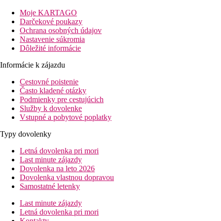
ponúka svojim klientom ubytovanie v elegantne zariadených a
priestranných izbách s panoramatickým výhľadom na pobrežie.
Moje KARTAGO
Nákupné možnosti a zábavu majú hostia priamo v rezorte alebo
Darčekové poukazy
v jeho blízkom okolí. Rezort si získava svojich hostí výbornou
Ochrana osobných údajov
polohou, vynikajúcou kuchyňou a pestrou ponukou služieb na
Nastavenie súkromia
veľmi dobrej úrovni.
Dôležité informácie
Vzdialenosti
Informácie k zájazdu
pláže: pri pláži
Cestovné poistenie
letiska: 70 km
Často kladené otázky
centra: 8 km
Podmienky pre cestujúcich
nákupných možností: v hoteli
Služby k dovolenke
Vybavenie izby
Vstupné a pobytové poplatky
Štandardná izba
Typy dovolenky
klimatizácia
Letná dovolenka pri mori
telefón
Last minute zájazdy
TV so satelitným príjmom
Dovolenka na leto 2026
vlastné sociálne zariadenie (kúpeľňa, sušič vlasov, WC)
Dovolenka vlastnou dopravou
trezor
Samostatné letenky
Nespresso
Last minute zájazdy
minibar (za poplatok)
Letná dovolenka pri mori
set na prípravu kávy a čaju
Kontakty