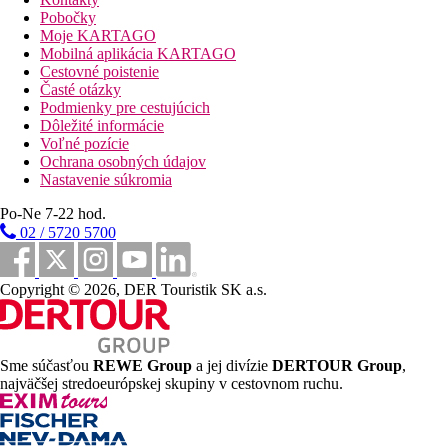
Pobočky
Popis pláže
Moje KARTAGO
Piesočnatá pláž priamo pri hoteli, ležadlá, slnečníky a osušky
Mobilná aplikácia KARTAGO
zadarmo. Bar na pláži, vodné atrakcie.
Cestovné poistenie
Časté otázky
Športová ponuka
Podmienky pre cestujúcich
Zadarmo
: fitnes, tenisové kurty, stolný tenis.
Dôležité informácie
Za poplatok:
vodné športy na pláži.
Voľné pozície
Deti
Ochrana osobných údajov
Detské ihrisko, detský bazén so šmykľavkami, miniklub (4-12
Nastavenie súkromia
rokov)
Po-Ne 7-22 hod.
Karty
02 / 5720 5700
VISA, EC/MC.
Web
Copyright © 2026, DER Touristik SK a.s.
www.amathuslimassol.com
Wellness
Za poplatok:
rôzne druhy masáží, kozmetické balíčky,
Sme súčasťou
REWE Group
a jej divízie
DERTOUR Group
,
hydroterapia, aromaterapia, programy jogy, pilates, vodný
najväčšej stredoeurópskej skupiny v cestovnom ruchu.
aerobik, kaderníctvo, sauna, parný kúpeľ, vírivka.
Internet
Zadarmo:
WIFI v celom rezorte.