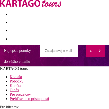
Last minute
Dovolenkové kluby
First minute - Leto 2026
Najlepšie ponuky
ODOBERAŤ
Amathus Beach Limassol
do vášho e-mailu
Výborná dostupnosť živého centra Limassolu
Bazén so šmykľavkami pre deti
KARTAGO tours
Príjemný hotel vhodný pre všetky vekové kategórie
Gastro tip
Kontakt
Kvalitný hotel vhodný pre náročnejšiu klientelu patrí medzi top
Pobočky
hotely na ostrove
Kariéra
O nás
Informácie o hoteli
Pre predajcov
Hotelový komplex je vzdialený približne 7 km od centra
Prehlásenie o prístupnosti
Limassolu a približne 58 km od letiska Larnaka. V blízkosti sú
obchody, reštaurácie, bary.
Pre klientov