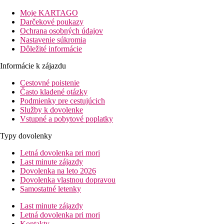
Zariadenie hotela
Moje KARTAGO
196 izieb a apartmánov, vstupná hala s recepciou, lobby bar,
Darčekové poukazy
hlavná reštaurácia, výťah, niekoľko a la carte reštaurácií, taverna
Ochrana osobných údajov
s výhľadom na more, nákupná galéria, konferenčná miestnosť.
Nastavenie súkromia
Vonku hlavný bazén, bazén len pre dospelých, detský bazén so
Dôležité informácie
šmykľavkami, slnečná terasa, ležadlá, slnečníky a plážové
Informácie k zájazdu
osušky zadarmo.
Cestovné poistenie
Vybavenie izby
Často kladené otázky
Dvojlôžková izba, Superior:
kúpeľňa, WC, sušič vlasov,
Podmienky pre cestujúcich
župany a papuče, klimatizácia, telefón, minibar (za
Služby k dovolenke
poplatok), TV/sat., set na prípravu kávy a čaju, trezor, 31
Vstupné a pobytové poplatky
m2.
Dvojlôžková izba, Superior, výhľad na more:
balkón,
Typy dovolenky
26 m2.
Súkromná suita Junior, výhľad na more, súkromný
Letná dovolenka pri mori
bazén
: prízemie alebo 1. poschodie, balkón so
Last minute zájazdy
súkromným bazénom, 40 m2.
Dovolenka na leto 2026
Junior Suite, súkromný bazén:
prízemie, terasa so
Dovolenka vlastnou dopravou
súkromným bazénom, 42 m2.
Samostatné letenky
Možnosti stravovania
Last minute zájazdy
Raňajky
(formou bufetu),
polpenzia
(raňajky a večere formou
Letná dovolenka pri mori
bufetu).
Kontakty