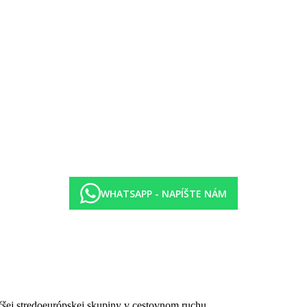
WHATSAPP - NAPÍŠTE NÁM
čšej stredoeurópskej skupiny v cestovnom ruchu.