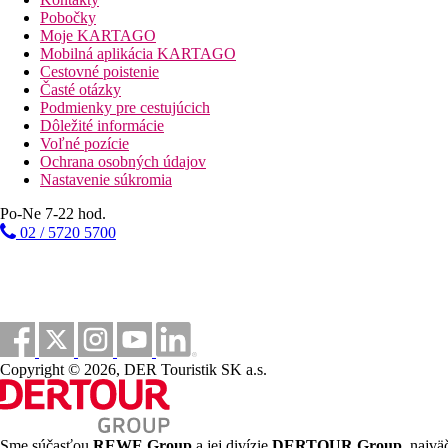
Pobočky
Moje KARTAGO
Mobilná aplikácia KARTAGO
Cestovné poistenie
Časté otázky
Podmienky pre cestujúcich
Dôležité informácie
Voľné pozície
Ochrana osobných údajov
Nastavenie súkromia
Po-Ne 7-22 hod.
02 / 5720 5700
Copyright © 2026, DER Touristik SK a.s.
Sme súčasťou
REWE Group
a jej divízie
DERTOUR Group
, najvä