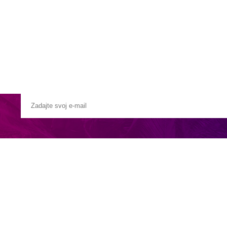
Pobočky
Časté otázky
Destinácie
Služby