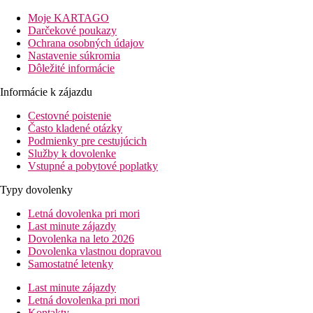
Pláž
Moje KARTAGO
Darčekové poukazy
Ochrana osobných údajov
Hotel priamo pri pláži
Nastavenie súkromia
Plážová dovolenka
Dôležité informácie
bazény
Informácie k zájazdu
Cestovné poistenie
Detský bazén
Často kladené otázky
Bar pri bazéne
Podmienky pre cestujúcich
Služby k dovolenke
Fotogaléria
Vstupné a pobytové poplatky
Typy dovolenky
Letná dovolenka pri mori
Last minute zájazdy
Dovolenka na leto 2026
Dovolenka vlastnou dopravou
Samostatné letenky
Last minute zájazdy
Letná dovolenka pri mori
Kontakty