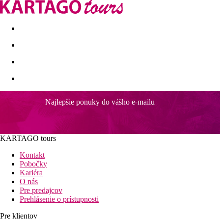
Last minute
Dovolenkové kluby
First minute - Leto 2026
Najlepšie ponuky do vášho e-mailu
Golden Bay
Vzdialenosti
KARTAGO tours
10 km
Kontakt
Centrum mesta
Pobočky
Kariéra
15 km
O nás
Vzdialenosť od najbližšieho letiska
Pre predajcov
Prehlásenie o prístupnosti
0 m
Vzdialenosť k pláži
Pre klientov