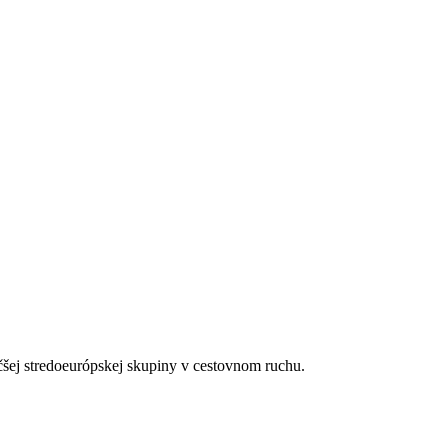
é kúpele.
čšej stredoeurópskej skupiny v cestovnom ruchu.