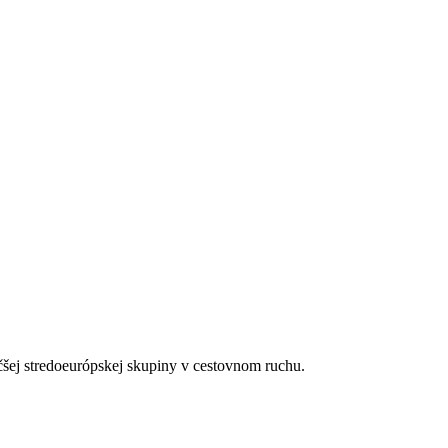
no (10.00-23.00 hod.)
.)
čšej stredoeurópskej skupiny v cestovnom ruchu.