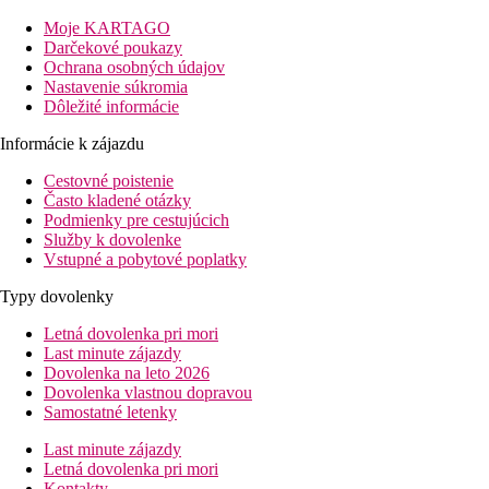
Dvojlôžková izba
Moje KARTAGO
kúpeľňa/WC
Darčekové poukazy
klimatizácia
Ochrana osobných údajov
telefón
Nastavenie súkromia
TV/sat.
Dôležité informácie
minichladnička
balkón alebo terasa
Informácie k zájazdu
Vybavenie hotela
Cestovné poistenie
vstupná hala s recepciou
Často kladené otázky
Podmienky pre cestujúcich
trezor (za poplatok)
Služby k dovolenke
výťah
Vstupné a pobytové poplatky
reštaurácia
bar
Typy dovolenky
minimarket
v záhrade bazén
Letná dovolenka pri mori
bar pri bazéne
Last minute zájazdy
Dovolenka na leto 2026
terasa s ležadlami a slnečníkmi (zadarmo)
Dovolenka vlastnou dopravou
detská šmykľavka
Samostatné letenky
detské ihrisko
detská postieľka na vyžiadanie (za poplatok)
Last minute zájazdy
Letná dovolenka pri mori
Popis pláže
Kontakty