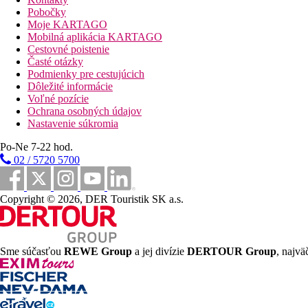
piesočnatá pláž cca 600 m čiastočne po schodoch
Pobočky
ležadlá a slnečníky za poplatok
Moje KARTAGO
Mobilná aplikácia KARTAGO
Športové aktivity zadarmo
Cestovné poistenie
fitness kútik
Časté otázky
Podmienky pre cestujúcich
Dôležité informácie
Športové aktivity za poplatok
Voľné pozície
masáže
Ochrana osobných údajov
Nastavenie súkromia
Stravovanie
Po-Ne 7-22 hod.
Polpenzia
02 / 5720 5700
Raňajky a večere formou bufetu
All Inclusive
Raňajky, obed a večera formou bufetu
Copyright © 2026, DER Touristik SK a.s.
Vybrané miestne nealkoholické nápoje, čapované pivo, ví
Káva, čaj, zmrzlina, zákusky a sendviče (15.00-17.00 hod
Karty
Sme súčasťou
REWE Group
a jej divízie
DERTOUR Group
, najvä
VISA, EC/MC
Web
http://www.hotelsilver.bg