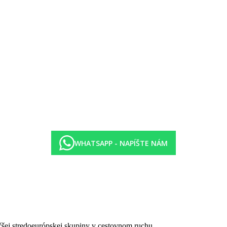
WHATSAPP - NAPÍŠTE NÁM
fetu 12:30–14:00, večera formou bufetu 18:00–21:00
vaných nealkoholických a alkoholických nápojov 08:00-23:00
.
čšej stredoeurópskej skupiny v cestovnom ruchu.