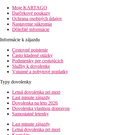
Vzdialenosť
pláže: pri pláži
Moje KARTAGO
letisko: 25 km
Darčekové poukazy
centrá: 1 km
Ochrana osobných údajov
nákupných možností: 1 km
Nastavenie súkromia
Dôležité informácie
Popis izby
Informácie k zájazdu
Dvojlôžková izba, Štandard
Cestovné poistenie
centrálna klimatizácia (zadarmo)
Často kladené otázky
telefón
Podmienky pre cestujúcich
TV
Služby k dovolenke
minibar (zadarmo, denne doplňovaný)
Vstupné a pobytové poplatky
trezor (zadarmo)
Wi-Fi (zadarmo)
Typy dovolenky
kávovar (kávové kapsule zadarmo, denne doplňované)
Letná dovolenka pri mori
kúpeľňa/WC (sušič vlasov)
Last minute zájazdy
balkón
Dovolenka na leto 2026
Ostatné typy izieb
(pokiaľ nie je uvedené inak, majú izby vyšš
Dovolenka vlastnou dopravou
Dvojlôžková izba, Economy:
izby umiestnené v menej v
Samostatné letenky
Rodinná izba:
dve štandardné dvojlôžkové izby prepojen
Apartmán, 1 spálňa:
1 spálňa a oddelená obývacia izba
Last minute zájazdy
Mezonet, 1 spálňa:
obývacia izba s jedálenským kútom v 
Letná dovolenka pri mori
Kontakty