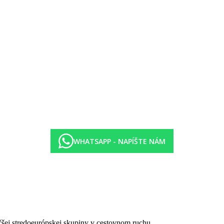
lá a slnečníky zadarmo)
WHATSAPP - NAPÍŠTE NÁM
čšej stredoeurópskej skupiny v cestovnom ruchu.