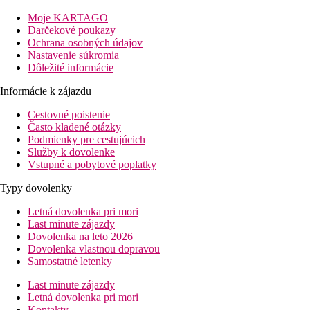
služby vedľajšieho hotela Prestige Hotel & Aquapark (cez mies
Moje KARTAGO
Vzdialenosť
Darčekové poukazy
pláže: 350 m
Ochrana osobných údajov
letisko: 25 km Varna
Nastavenie súkromia
centrá: 0.2 km
Dôležité informácie
nákupných možností: 150 m
Informácie k zájazdu
Popis izby
Cestovné poistenie
Dvojlôžková izba, Deluxe
Často kladené otázky
Podmienky pre cestujúcich
individuálna klimatizácia
Služby k dovolenke
TV/sat.
Vstupné a pobytové poplatky
telefón
trezor (zadarmo)
Typy dovolenky
Wi-Fi (zadarmo)
minichladnička
Letná dovolenka pri mori
varná kanvica
Last minute zájazdy
kúpeľňa/WC (sušič vlasov)
Dovolenka na leto 2026
balkón
Dovolenka vlastnou dopravou
Samostatné letenky
Ostatné typy izieb
(pokiaľ nie je uvedené inak, majú izby vyšš
Last minute zájazdy
Rodinná izba, Deluxe:
priestrannejšia
Letná dovolenka pri mori
Dvojlôžková izba, Premium:
renovovaná
Kontakty