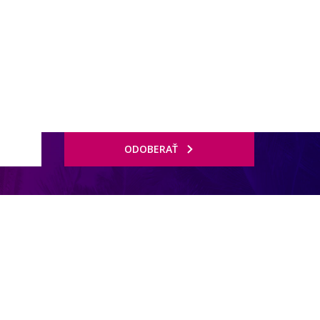
ODOBERAŤ
a letoviska Zlaté piesky, ktoré láka svojou živou atmosférou a dlhou
ka príjemné zázemie a širokú ponuku služieb. Hotel je možné odporučiť
sko aj bohaté animačné programy. Hostia môžu tiež využívať vybrané