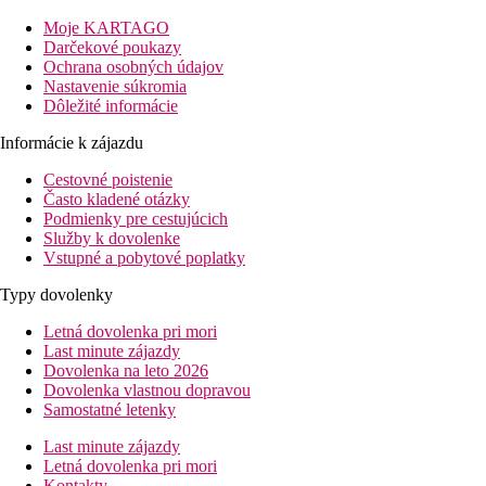
v blízkosti. Letisko Varna 25 km.
Moje KARTAGO
Vzdialenosť
Darčekové poukazy
pláže: cca 600 m
Ochrana osobných údajov
letisko: 25 km Varna
Nastavenie súkromia
centrá: 0.5 km
Dôležité informácie
nákupných možností: cca 500 m
Informácie k zájazdu
Popis izby
Dvojlôžková izba
Cestovné poistenie
kúpeľňa/WC
Často kladené otázky
klimatizácia
Podmienky pre cestujúcich
TV/sat.
Služby k dovolenke
telefón
Vstupné a pobytové poplatky
minibar za poplatok
Typy dovolenky
balkón alebo terasa
Letná dovolenka pri mori
Ostatné typy izieb
(pokiaľ nie je uvedené inak, majú izby
Last minute zájazdy
vyššie uvedené vybavenie)
Dovolenka na leto 2026
Dvojlôžková izba, Promo:
kapacitne obmedzená
Dovolenka vlastnou dopravou
ponuka, izby môžu byť umiestnené v menej výhodnej
Samostatné letenky
polohe
Last minute zájazdy
Dvojlôžková izba, Superior:
priestrannejšia
Letná dovolenka pri mori
Rodinná izba:
2 prepojené izby
Kontakty