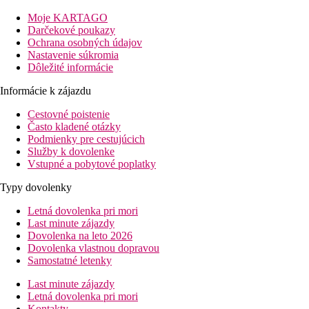
príjemnej dochádzkové vzdialenosti od hotela sa nachádzajú
reštaurácie, bary a obchody. Hotel je vhodný pre klientov
Moje KARTAGO
všetkých vekových kategórií.
Darčekové poukazy
Ochrana osobných údajov
Vzdialenosť
Nastavenie súkromia
pláže: 400 m cez miestnu komunikáciu
Dôležité informácie
letisko: 25 km Varna; 127 km Burgas
centrá: 0.3 km
Informácie k zájazdu
nákupných možností: 500 m
Cestovné poistenie
Popis izby
Často kladené otázky
Podmienky pre cestujúcich
Dvojlôžková izba, Superior
Služby k dovolenke
Vstupné a pobytové poplatky
centrálna klimatizácia
TV
Typy dovolenky
telefón
Wi-Fi (za poplatok)
Letná dovolenka pri mori
kúpeľňa/WC (sušič vlasov)
Last minute zájazdy
balkón
Dovolenka na leto 2026
Ostatné typy izieb
(pokiaľ nie je uvedené inak, majú izby
Dovolenka vlastnou dopravou
vyššie uvedené vybavenie)
Samostatné letenky
Dvojlôžková izba, Economy:
malá, kapacitne
Last minute zájazdy
obmedzená ponuka, izby môžu byť umiestnené v menej
Letná dovolenka pri mori
výhodnej polohe
Kontakty