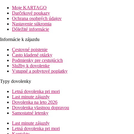
je možné odporučiť klientom všetkých vekových kategórií, ktorí
Moje KARTAGO
dávajú prednosť pokojnejšiemu prostrediu. Hotel patrí do
Darčekové poukazy
kvalitného reťazca hotelov HVD.
Ochrana osobných údajov
Vzdialenosť
Nastavenie súkromia
pláže: 50m
Dôležité informácie
centrá: 1000 m
Informácie k zájazdu
nákupných možností: 1000 m
letisko: 25 km Varna
Cestovné poistenie
Často kladené otázky
Popis izby
Podmienky pre cestujúcich
Dvojlôžková izba:
Služby k dovolenke
kúpeľňa/WC (sušič vlasov)
Vstupné a pobytové poplatky
klimatizácia
TV
Typy dovolenky
telefón
WiFi (zadarmo)
Letná dovolenka pri mori
trezor (zadarmo)
Last minute zájazdy
minibar (za poplatok)
Dovolenka na leto 2026
balkón
Dovolenka vlastnou dopravou
výhľad na more
Samostatné letenky
Ostatné typy izieb
(pokiaľ nie je uvedené inak, majú izby
Last minute zájazdy
vyššie uvedené vybavenie):
Letná dovolenka pri mori
Suita, 1 spálňa:
1 spálňa a obývacia časť
Kontakty